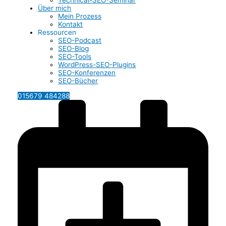
Technical-SEO-Seminar
Über mich
Mein Prozess
Kontakt
Ressourcen
SEO-Podcast
SEO-Blog
SEO-Tools
WordPress-SEO-Plugins
SEO-Konferenzen
SEO-Bücher
015679 484288