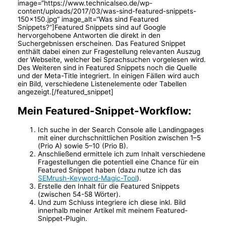
image=“https://www.technicalseo.de/wp-
content/uploads/2017/03/was-sind-featured-snippets-
150×150.jpg“ image_alt=“Was sind Featured
Snippets?“]Featured Snippets sind auf Google
hervorgehobene Antworten die direkt in den
Suchergebnissen erscheinen. Das Featured Snippet
enthält dabei einen zur Fragestellung relevanten Auszug
der Webseite, welcher bei Sprachsuchen vorgelesen wird.
Des Weiteren sind in Featured Snippets noch die Quelle
und der Meta-Title integriert. In einigen Fällen wird auch
ein Bild, verschiedene Listenelemente oder Tabellen
angezeigt.[/featured_snippet]
Mein Featured-Snippet-Workflow:
Ich suche in der Search Console alle Landingpages
mit einer durchschnittlichen Position zwischen 1–5
(Prio A) sowie 5–10 (Prio B).
Anschließend ermittele ich zum Inhalt verschiedene
Fragestellungen die potentiell eine Chance für ein
Featured Snippet haben (dazu nutze ich das
SEMrush-Keyword-Magic-Tool
).
Erstelle den Inhalt für die Featured Snippets
(zwischen 54-58 Wörter).
Und zum Schluss integriere ich diese inkl. Bild
innerhalb meiner Artikel mit meinem Featured-
Snippet-Plugin.